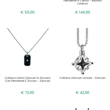
Pendente A Cerchi - Muraro
Lorenzo
€ 55,00
€ 140,00
Collana Uomo Zancan In Acciaio
Collana Zancan Unisex - Zancan
Con Pendente E Zirconi - Zancan
€ 72,00
€ 42,00